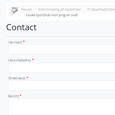
Overslaan en naar de inhoud gaan
Badminton Club Lieshout
Nieuws
Kennismaking 20 september
Probeerbadminto
Leuke sportclub voor jong en oud!
Contact
Uw naam
Uw e-mailadres
Onderwerp
Bericht