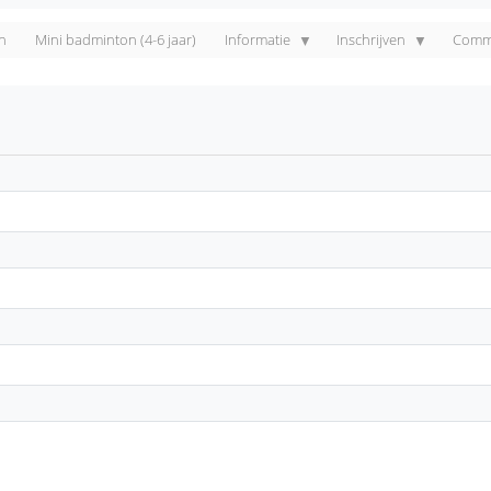
n
Mini badminton (4-6 jaar)
Informatie
Inschrijven
Commi