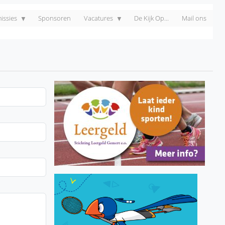
ssies
Sponsoren
Vacatures
De Kijk Op...
Mail ons