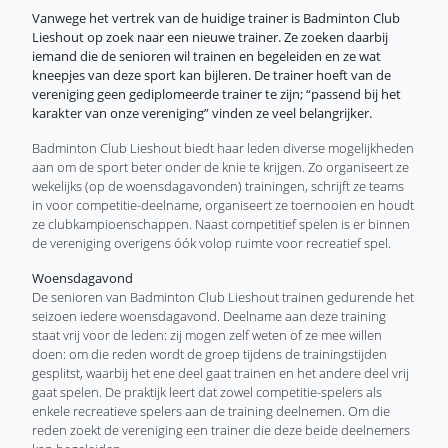
Vanwege het vertrek van de huidige trainer is Badminton Club
Lieshout op zoek naar een nieuwe trainer. Ze zoeken daarbij
iemand die de senioren wil trainen en begeleiden en ze wat
kneepjes van deze sport kan bijleren. De trainer hoeft van de
vereniging geen gediplomeerde trainer te zijn; “passend bij het
karakter van onze vereniging” vinden ze veel belangrijker.
Badminton Club Lieshout biedt haar leden diverse mogelijkheden
aan om de sport beter onder de knie te krijgen. Zo organiseert ze
wekelijks (op de woensdagavonden) trainingen, schrijft ze teams
in voor competitie-deelname, organiseert ze toernooien en houdt
ze clubkampioenschappen. Naast competitief spelen is er binnen
de vereniging overigens óók volop ruimte voor recreatief spel.
Woensdagavond
De senioren van Badminton Club Lieshout trainen gedurende het
seizoen iedere woensdagavond. Deelname aan deze training
staat vrij voor de leden: zij mogen zelf weten of ze mee willen
doen: om die reden wordt de groep tijdens de trainingstijden
gesplitst, waarbij het ene deel gaat trainen en het andere deel vrij
gaat spelen. De praktijk leert dat zowel competitie-spelers als
enkele recreatieve spelers aan de training deelnemen. Om die
reden zoekt de vereniging een trainer die deze beide deelnemers