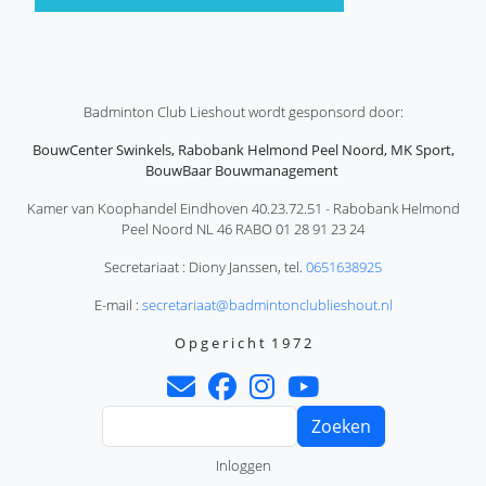
Badminton Club Lieshout wordt gesponsord door:
BouwCenter Swinkels, Rabobank Helmond Peel Noord, MK Sport,
BouwBaar Bouwmanagement
Kamer van Koophandel Eindhoven 40.23.72.51 - Rabobank Helmond
Peel Noord NL 46 RABO 01 28 91 23 24
Secretariaat : Diony Janssen, tel.
0651638925
E-mail :
secretariaat@badmintonclublieshout.nl
O p g e r i c h t 1 9 7 2
Zoeken
Gebruikersmenu
Inloggen