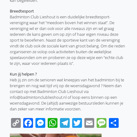
kan begeleiden.
Breedtesport
Badminton Club Lieshout is een duidelijke breedtesport-
vereniging waar het “meedoen boven het winnen staat”. De
vereniging wil er dan ook voor alle niveaus zijn en wil graag
iedereen de kans geven om op zijn of haar eigen niveau deze
sport te beoefenen. Naast de sportieve kant van de vereniging
vindt de club ook de sociale kant van groot belang. Om die reden
organiseren ze volop ook activiteiten buiten de wekelijkse
speelavonden om en proberen ze op deze wijze een “echte club
te zijn, waar voor iedereen plaats is”.
Kun jij helpen ?
Heb jij zin om de senioren wat kneepjes van het badminton bij te
brengen en nog wat tijd vrij op de woensdagavond ? Neem dan
contact op met Badminton Club Lieshout via
info@badmintonclublieshout.nl of loop eens binnen op een
woensdagavond. De (altijd) aanwezige bestuursleden kunnen je
dan zeker van meer informatie voorzien.
Copy
Facebook
Messenger
WhatsApp
Telegram
Twitter
Email
Messa
Sha
Link