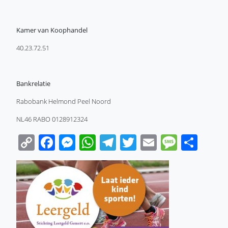
Kamer van Koophandel
40.23.72.51
Bankrelatie
Rabobank Helmond Peel Noord
NL46 RABO 0128912324
Copy
Facebook
Messenger
WhatsApp
Telegram
Twitter
Email
Messa
Sha
Link