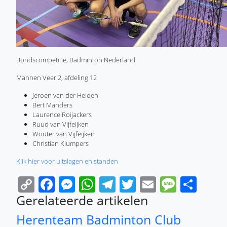
Bondscompetitie, Badminton Nederland
Mannen Veer 2, afdeling 12
Jeroen van der Heiden
Bert Manders
Laurence Roijackers
Ruud van Vijfeijken
Wouter van Vijfeijken
Christian Klumpers
Klik hier voor uitslagen en standen
Copy
Facebook
Messenger
WhatsApp
Telegram
Twitter
Email
Messa
Sha
Link
Gerelateerde artikelen
Herenteam Badminton Club