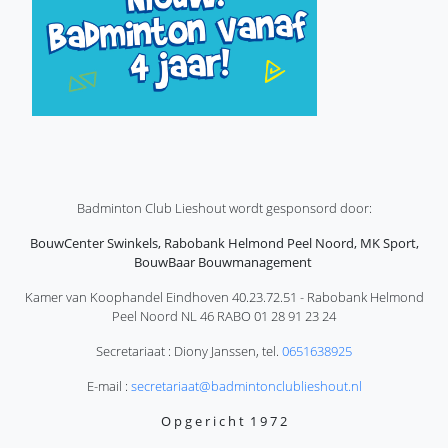
Badminton Club Lieshout wordt gesponsord door:
BouwCenter Swinkels, Rabobank Helmond Peel Noord, MK Sport,
BouwBaar Bouwmanagement
Kamer van Koophandel Eindhoven 40.23.72.51 - Rabobank Helmond
Peel Noord NL 46 RABO 01 28 91 23 24
Secretariaat : Diony Janssen, tel.
0651638925
E-mail :
secretariaat@badmintonclublieshout.nl
O p g e r i c h t 1 9 7 2