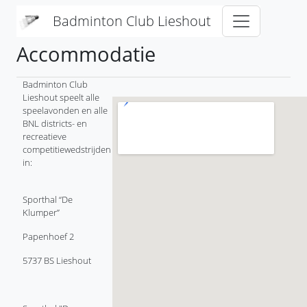
Overslaan en naar de inhoud gaan
Badminton Club Lieshout
Accommodatie
Badminton Club
Lieshout speelt alle
speelavonden en alle
BNL districts- en
recreatieve
competitiewedstrijden
in:
Sporthal “De
Klumper”
Papenhoef 2
5737 BS Lieshout