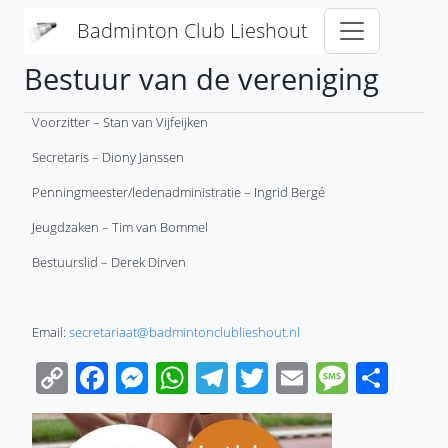
Overslaan en naar de inhoud gaan
Badminton Club Lieshout
Bestuur van de vereniging
Voorzitter – Stan van Vijfeijken
Secretaris – Diony Janssen
Penningmeester/ledenadministratie – Ingrid Bergé
Jeugdzaken – Tim van Bommel
Bestuurslid – Derek Dirven
Email:
secretariaat@badmintonclublieshout.nl
Copy
Facebook
Messenger
WhatsApp
Telegram
Twitter
Email
Messa
Sha
Link