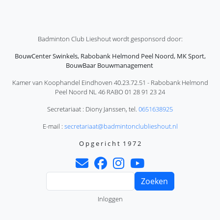
Badminton Club Lieshout wordt gesponsord door:
BouwCenter Swinkels, Rabobank Helmond Peel Noord, MK Sport,
BouwBaar Bouwmanagement
Kamer van Koophandel Eindhoven 40.23.72.51 - Rabobank Helmond
Peel Noord NL 46 RABO 01 28 91 23 24
Secretariaat : Diony Janssen, tel.
0651638925
E-mail :
secretariaat@badmintonclublieshout.nl
O p g e r i c h t 1 9 7 2
Zoeken
Gebruikersmenu
Inloggen