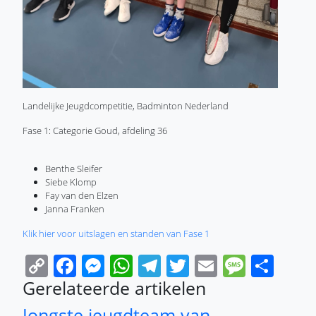
Landelijke Jeugdcompetitie, Badminton Nederland
Fase 1: Categorie Goud, afdeling 36
Benthe Sleifer
Siebe Klomp
Fay van den Elzen
Janna Franken
Klik hier voor uitslagen en standen van Fase 1
Copy
Facebook
Messenger
WhatsApp
Telegram
Twitter
Email
Messa
Sha
Link
Gerelateerde artikelen
Jongste jeugdteam van