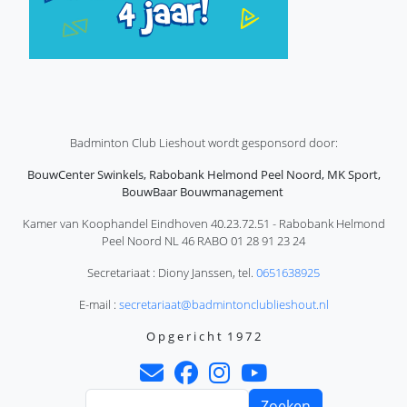
Badminton Club Lieshout wordt gesponsord door:
BouwCenter Swinkels, Rabobank Helmond Peel Noord, MK Sport,
BouwBaar Bouwmanagement
Kamer van Koophandel Eindhoven 40.23.72.51 - Rabobank Helmond
Peel Noord NL 46 RABO 01 28 91 23 24
Secretariaat : Diony Janssen, tel.
0651638925
E-mail :
secretariaat@badmintonclublieshout.nl
O p g e r i c h t 1 9 7 2
Zoeken