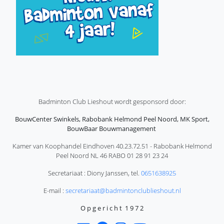
Badminton Club Lieshout wordt gesponsord door:
BouwCenter Swinkels, Rabobank Helmond Peel Noord, MK Sport,
BouwBaar Bouwmanagement
Kamer van Koophandel Eindhoven 40.23.72.51 - Rabobank Helmond
Peel Noord NL 46 RABO 01 28 91 23 24
Secretariaat : Diony Janssen, tel.
0651638925
E-mail :
secretariaat@badmintonclublieshout.nl
O p g e r i c h t 1 9 7 2