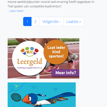
mooie wedstrijdpunten vooral veel ervaring heeft opgedaan in
“het spelen van competitie-badminton”.
over Jeugd Badminton Club Lieshout sluit eerste fase competi
Lees meer
Paginering
Huidige pagina
Pagina
Volgende pagina
Laatste pagina
1
2
Volgende ›
Laatste »