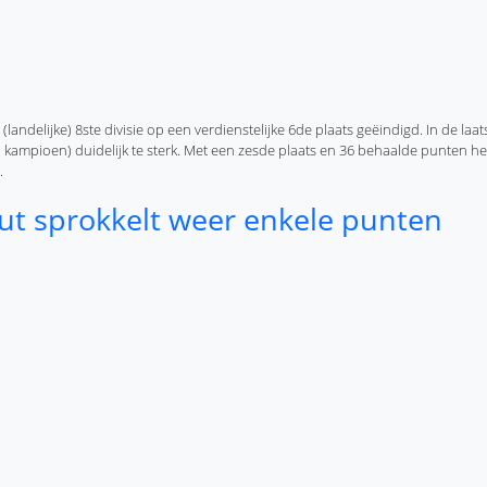
andelijke) 8ste divisie op een verdienstelijke 6de plaats geëindigd. In de laat
en kampioen) duidelijk te sterk. Met een zesde plaats en 36 behaalde punten he
.
k zesde
t sprokkelt weer enkele punten