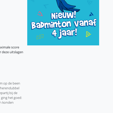
ximale score
 deze uitslagen
eam op de been
e herendubbel
artij bij de
 ging het goed:
en konden