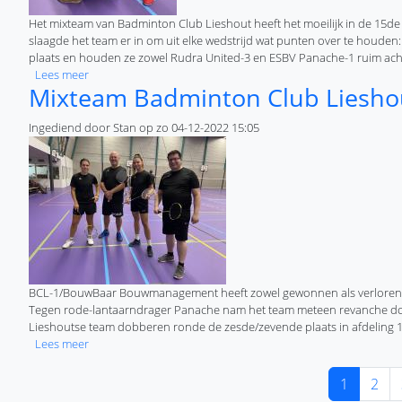
Het mixteam van Badminton Club Lieshout heeft het moeilijk in de 15de a
slaagde het team er in om uit elke wedstrijd wat punten over te houden
plaats en houden ze zowel Rudra United-3 en ESBV Panache-1 ruim acht
over Mixteam Badminton Club Lieshout sprokkelt weer enke
Lees meer
Mixteam Badminton Club Lieshout
Ingediend door
Stan
op
zo 04-12-2022 15:05
BCL-1/BouwBaar Bouwmanagement heeft zowel gewonnen als verloren. Te
Tegen rode-lantaarndrager Panache nam het team meteen revanche door 
Lieshoutse team dobberen ronde de zesde/zevende plaats in afdeling 15
over Mixteam Badminton Club Lieshout wint en verliest
Lees meer
Paginering
Huidige p
Pagi
1
2