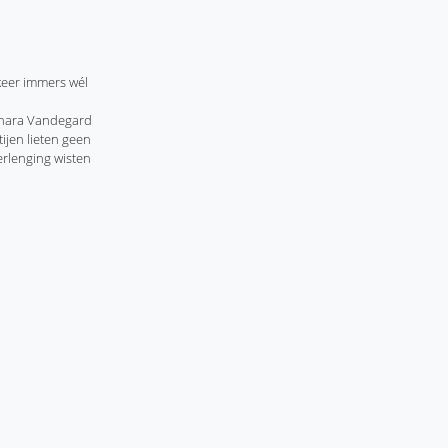
keer immers wél
Ainara Vandegard
ijen lieten geen
erlenging wisten