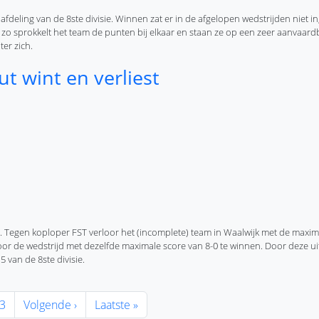
fdeling van de 8ste divisie. Winnen zat er in de afgelopen wedstrijden niet i
: zo sprokkelt het team de punten bij elkaar en staan ze op een zeer aanvaar
er zich.
le punten
 wint en verliest
gen koploper FST verloor het (incomplete) team in Waalwijk met de maximal
de wedstrijd met dezelfde maximale score van 8-0 te winnen. Door deze uits
 van de 8ste divisie.
agina
na
Pagina
Volgende pagina
Laatste pagina
3
Volgende ›
Laatste »