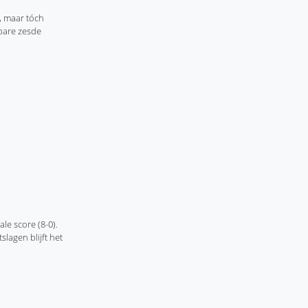
n, maar tóch
dbare zesde
e score (8-0).
lagen blijft het