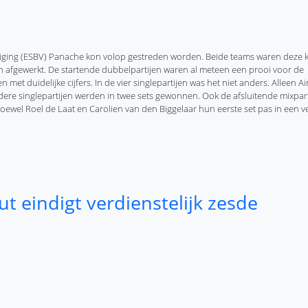
iging (ESBV) Panache kon volop gestreden worden. Beide teams waren deze 
n afgewerkt. De startende dubbelpartijen waren al meteen een prooi voor de
et duidelijke cijfers. In de vier singlepartijen was het niet anders. Alleen 
ere singlepartijen werden in twee sets gewonnen. Ook de afsluitende mixpart
ewel Roel de Laat en Carolien van den Biggelaar hun eerste set pas in een v
ge
re
 eindigt verdienstelijk zesde