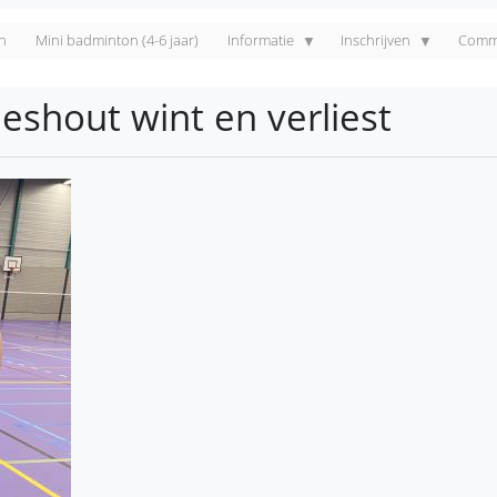
n
Mini badminton (4-6 jaar)
Informatie
Inschrijven
Commi
shout wint en verliest