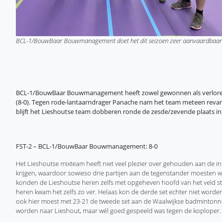
BCL-1/BouwBaar Bouwmanagement doet het dit seizoen zeer aanvaardbaar in
BCL-1/BouwBaar Bouwmanagement heeft zowel gewonnen als verloren. 
(8-0). Tegen rode-lantaarndrager Panache nam het team meteen revanc
blijft het Lieshoutse team dobberen ronde de zesde/zevende plaats in a
FST-2 – BCL-1/BouwBaar Bouwmanagement: 8-
0
Het Lieshoutse mixteam heeft niet veel plezier over gehouden aan de in
krijgen, waardoor sowieso drie partijen aan de tegenstander moesten 
konden de Lieshoutse heren zelfs met opgeheven hoofd van het veld stapp
heren kwam het zelfs zo ver. Helaas kon de derde set echter niet worde
ook hier moest met 23-21 de tweede set aan de Waalwijkse badmintonn
worden naar Lieshout, maar wél goed gespeeld was tegen de koploper.