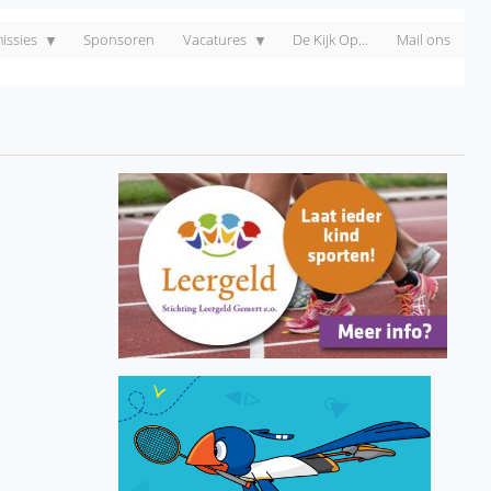
ssies
Sponsoren
Vacatures
De Kijk Op...
Mail ons