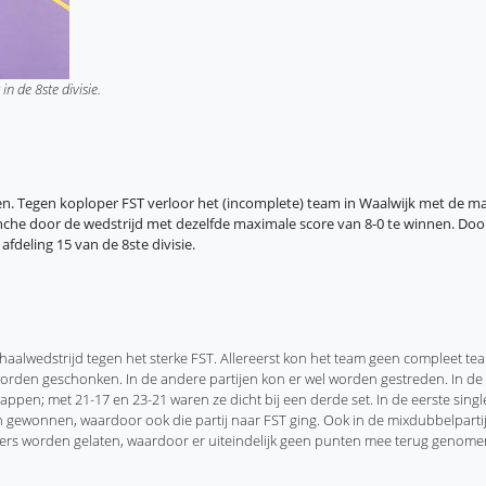
 de 8ste divisie.
Tegen koploper FST verloor het (incomplete) team in Waalwijk met de ma
he door de wedstrijd met dezelfde maximale score van 8-0 te winnen. Door
fdeling 15 van de 8ste divisie.
haalwedstrijd tegen het sterke FST. Allereerst kon het team geen compleet t
worden geschonken. In de andere partijen kon er wel worden gestreden. In d
en; met 21-17 en 23-21 waren ze dicht bij een derde set. In de eerste singlep
n gewonnen, waardoor ook die partij naar FST ging. Ook in de mixdubbelpartij
ers worden gelaten, waardoor er uiteindelijk geen punten mee terug genom