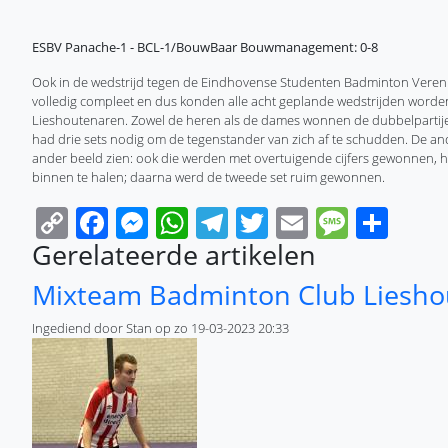
ESBV Panache-1 - BCL-1/BouwBaar Bouwmanagement: 0-8
Ook in de wedstrijd tegen de Eindhovense Studenten Badminton Veren
volledig compleet en dus konden alle acht geplande wedstrijden worde
Lieshoutenaren. Zowel de heren als de dames wonnen de dubbelpartijen m
had drie sets nodig om de tegenstander van zich af te schudden. De and
ander beeld zien: ook die werden met overtuigende cijfers gewonnen, ho
binnen te halen; daarna werd de tweede set ruim gewonnen.
Copy
Facebook
Messenger
WhatsApp
Telegram
Twitter
Email
Messa
Sha
Link
Gerelateerde artikelen
Mixteam Badminton Club Lieshout
Ingediend door
Stan
op
zo 19-03-2023 20:33