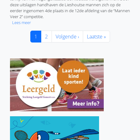
deze uitslagen handhaven de Lieshoutse mannen zich op de
eerder ingenomen 4de plaats in de 12de afdeling van de “Mannen
Veer 2” competitie.
over Herenteam Badminton Club Lieshout haalt wisselende 
Lees meer
Paginering
Huidige pagina
Pagina
Volgende pagina
Laatste pagina
1
2
Volgende ›
Laatste »