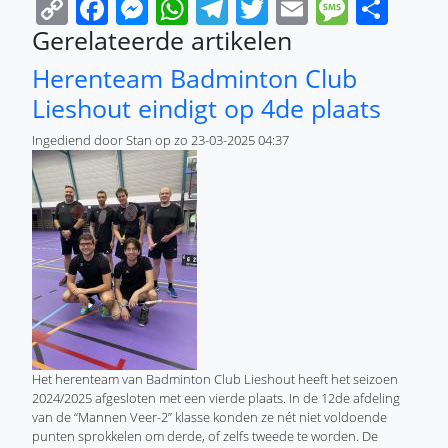
Copy
Facebook
Messenger
WhatsApp
Telegram
Twitter
Email
Messa
Sha
Link
Gerelateerde artikelen
Herenteam Badminton Club
Lieshout eindigt op 4de plaats
Ingediend door
Stan
op
zo 23-03-2025 04:37
Het herenteam van Badminton Club Lieshout heeft het seizoen
2024/2025 afgesloten met een vierde plaats. In de 12de afdeling
van de “Mannen Veer-2” klasse konden ze nét niet voldoende
punten sprokkelen om derde, of zelfs tweede te worden. De