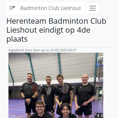
Overslaan en naar de inhoud gaan
Badminton Club Lieshout
Herenteam Badminton Club
Lieshout eindigt op 4de
plaats
Ingediend door
Stan
op
zo 23-03-2025 04:37