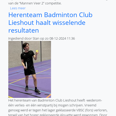
van de “Mannen Veer 2” competitie.
over Herenteam Badminton Club Lieshout boekt twee mooi
Lees meer
Herenteam Badminton Club
Lieshout haalt wisselende
resultaten
Ingediend door
Stan
op
zo 08-12-2024 11:36
Het herenteam van Badminton Club Lieshout heeft -wederom-
één verlies- en één winstpartij bij mogen schrijven. Vreemd
genoeg werd er tegen het lager geklasseerde VBSC (fors) verloren,
terwijl van het hoger geklasseerde Alouette werd gewonnen. Door