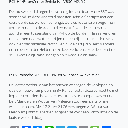
BCL-H1/BouwCenter Swinkels – VBSC-M2: 6-2
De thuiswedstrijd tegen het volledig Indiase team van VBSC was
spannend. In deze wedstrijd moesten liefst vijf partijen met een
extra derde set worden verlengd. De Lieshoutenaren begonnen
voortvarend aan de wedstrijd en na vijf (van de acht) partijen
stond er een tussenstand van 4-1 op de borden. Helaas verloren
de mannen daarna drie partijen op een rij: alle drie in drie sets en
ook hier met minimale verschillen bij de partij van Bert Manders
en Jeroen van der Heiden: deze keer verloren ze de derde set met
19-21 van Balaji Pandurangan en Yuvaraj Palanisamy.
ESBV Panache-M1 - BCL-H1/BouwCenter Swinkels: 7-1
De laatste wedstrijd van het seizoen was tegen de koploper, en
dus de nieuwe kampioen. ESBV Panache stak deze competitie met
kop en schouders boven de rest uit. Des te knapper was het dat
Bert Manders en Wouter van Vijfeijken tóch een partij binnen
wisten te halen. Met 17-21 en 24-26 versloegen zij Wilbur van
Lierop en Justin Walters en zorgden ze voor een lichtpuntje op de
laatste wedstrijddag.