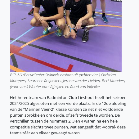
BCL-H1/BouwCenter Swinkels bestaat uit (achter vlnr.) Christian
Klumpers, Laurence Roijackers, Jeroen van der Heiden, Bert Manders,
(voor vlnr.) Wouter van Vijfeijken en Ruud van Vijfeijke
Het herenteam van Badminton Club Lieshout heeft het seizoen
2024/2025 afgesloten met een vierde plaats. In de 12de afdeling
van de “Mannen Veer-2” klasse konden ze nét niet voldoende
punten sprokkelen om derde, of zelfs tweede te worden. De
verschillen tussen de nummers 2, 3 en 4 waren na een hele
competitie slechts twee punten, wat aangeeft dat -vooral- deze
teams zéér aan elkaar gewaagd waren.