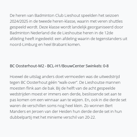
De heren van Badminton Club Lieshout speelden het seizoen
2024/2025 in de tweede heren-klasse, waarin met veren shuttles
gespeeld wordt. Deze klasse wordt landelijk georganiseerd door
Badminton Nederland die de Lieshoutse heren in de 12de
afdeling heeft ingedeeld: een afdeling waarin de tegenstanders uit
noord-Limburg en heel Brabant komen.
BC Oosterhout-M2 - BCL-H1/BouwCenter Swinkels: 0-8
Hoewel de uitslag anders doet vermoeden was de uitwedstrijd
tegen BC Oosterhout géén “walk-over”. De Lieshoutse mannen
moesten flink aan de bak. Bij de helft van de acht gespeelde
wedstrijden moest er immers een derde, beslissende set aan te
pas komen om een winnaar aan te wijzen. En, ook in die derde set
waren de verschillen soms nog heel klein. Zo wonnen Bert
Manders en Jeroen van der Heiden hun derde derde set in hun
dubbelpartij met het minieme verschil van 20-22.