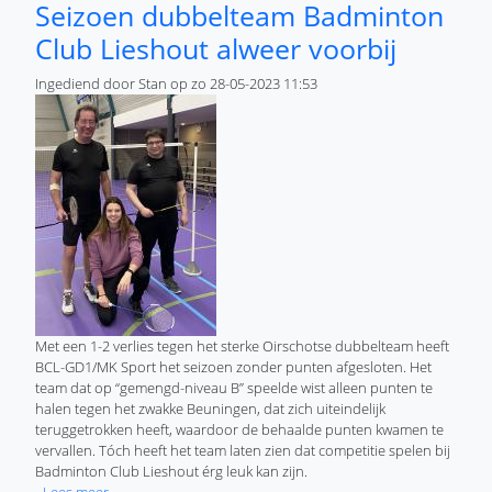
Seizoen dubbelteam Badminton
Club Lieshout alweer voorbij
Ingediend door
Stan
op
zo 28-05-2023 11:53
Met een 1-2 verlies tegen het sterke Oirschotse dubbelteam heeft
BCL-GD1/MK Sport het seizoen zonder punten afgesloten. Het
team dat op “gemengd-niveau B” speelde wist alleen punten te
halen tegen het zwakke Beuningen, dat zich uiteindelijk
teruggetrokken heeft, waardoor de behaalde punten kwamen te
vervallen. Tóch heeft het team laten zien dat competitie spelen bij
Badminton Club Lieshout érg leuk kan zijn.
over Seizoen dubbelteam Badminton Club Lieshout alweer v
Lees meer