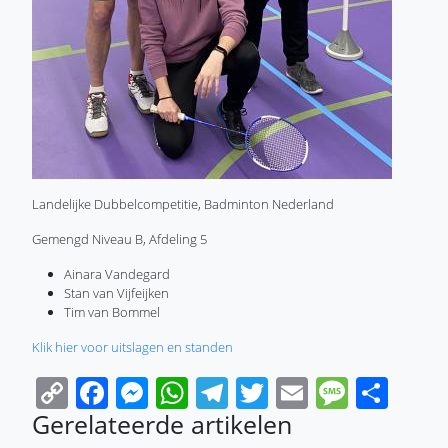
Landelijke Dubbelcompetitie, Badminton Nederland
Gemengd Niveau B, Afdeling 5
Ainara Vandegard
Stan van Vijfeijken
Tim van Bommel
Klik hier voor uitslagen en standen
Copy
Facebook
Messenger
WhatsApp
Telegram
Twitter
Email
Messa
Sha
Link
Gerelateerde artikelen