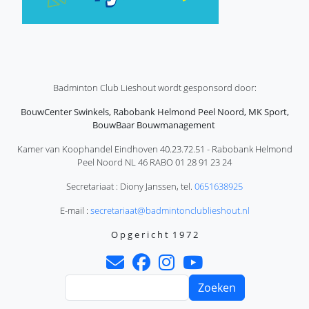
Badminton Club Lieshout wordt gesponsord door:
BouwCenter Swinkels, Rabobank Helmond Peel Noord, MK Sport,
BouwBaar Bouwmanagement
Kamer van Koophandel Eindhoven 40.23.72.51 - Rabobank Helmond
Peel Noord NL 46 RABO 01 28 91 23 24
Secretariaat : Diony Janssen, tel.
0651638925
E-mail :
secretariaat@badmintonclublieshout.nl
O p g e r i c h t 1 9 7 2
Zoeken
Gebruikersmenu