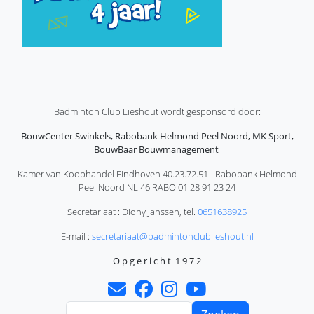
Badminton Club Lieshout wordt gesponsord door:
BouwCenter Swinkels, Rabobank Helmond Peel Noord, MK Sport,
BouwBaar Bouwmanagement
Kamer van Koophandel Eindhoven 40.23.72.51 - Rabobank Helmond
Peel Noord NL 46 RABO 01 28 91 23 24
Secretariaat : Diony Janssen, tel.
0651638925
E-mail :
secretariaat@badmintonclublieshout.nl
O p g e r i c h t 1 9 7 2
Zoeken