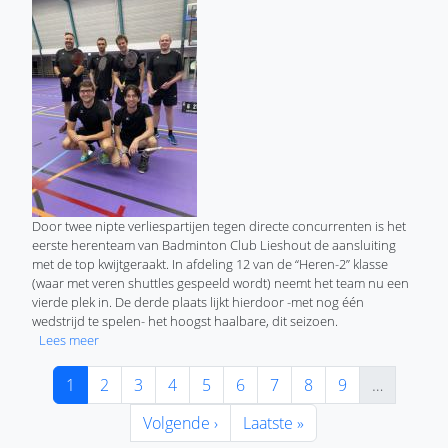
Door twee nipte verliespartijen tegen directe concurrenten is het
eerste herenteam van Badminton Club Lieshout de aansluiting
met de top kwijtgeraakt. In afdeling 12 van de “Heren-2” klasse
(waar met veren shuttles gespeeld wordt) neemt het team nu een
vierde plek in. De derde plaats lijkt hierdoor -met nog één
wedstrijd te spelen- het hoogst haalbare, dit seizoen.
over Herenteam Badminton Club Lieshout boekt nipte verlie
Lees meer
Paginering
Huidige pagina
Pagina
Pagina
Pagina
Pagina
Pagina
Pagina
Pagina
Pagina
1
2
3
4
5
6
7
8
9
…
Volgende pagina
Laatste pagina
Volgende ›
Laatste »