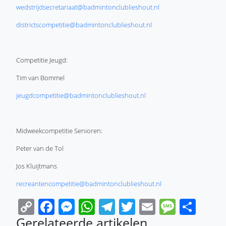
wedstrijdsecretariaat@badmintonclublieshout.nl
districtscompetitie@badmintonclublieshout.nl
Competitie Jeugd:
Tim van Bommel
jeugdcompetitie@badmintonclublieshout.nl
Midweekcompetitie Senioren:
Peter van de Tol
Jos Kluijtmans
recreantencompetitie@badmintonclublieshout.nl
Copy
Facebook
Messenger
WhatsApp
Telegram
Twitter
Email
Messa
Sha
Link
Gerelateerde artikelen