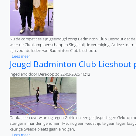
Nu de competities zijn geëindigd zorgt Badminton Club Lieshout dat de 
weer de Clubkampioenschappen Single bij de vereniging. Actieve toern
zijn voor de leden van Badminton Club Lieshout).
over Toernooien bij Badminton Club Lieshout
Lees meer
Jeugd Badminton Club Lieshout 
Ingediend door
Derek
op
zo 22-03-2026 16:12
Dankzij een overwinning tegen Goirle en een gelijkspel tegen Geldrop 
steviger in handen genomen. Met nog één wedstrijd te gaan tegen laagvl
keurige tweede plaats gaan eindigen.
over Jeugd Badminton Club Lieshout presteert prima
Lees meer