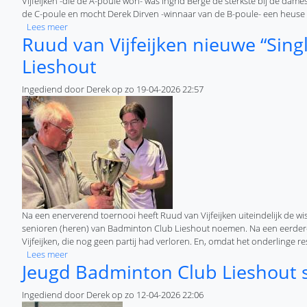
Vijfeijken -die de A-poule won- was Ingrid Bergé de sterkste bij de da
de C-poule en mocht Derek Dirven -winnaar van de B-poule- een heuse
over Volop winnaars bij singlekampioenschappen bij Badmi
Lees meer
Ruud van Vijfeijken nieuwe “Si
Lieshout
Ingediend door
Derek
op
zo 19-04-2026 22:57
Na een enerverend toernooi heeft Ruud van Vijfeijken uiteindelijk de wi
senioren (heren) van Badminton Club Lieshout noemen. Na een eerdere v
Vijfeijken, die nog geen partij had verloren. En, omdat het onderlinge
over Ruud van Vijfeijken nieuwe “Single Clubkampioen” Bad
Lees meer
Jeugd Badminton Club Lieshout s
Ingediend door
Derek
op
zo 12-04-2026 22:06