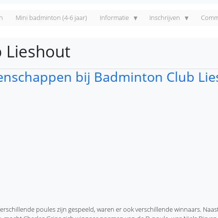
n
Mini badminton (4-6 jaar)
Informatie
Inschrijven
Commi
 Lieshout
oenschappen bij Badminton Club Li
rschillende poules zijn gespeeld, waren er ook verschillende winnaars. Naa