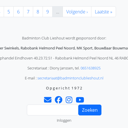
ge pagina
agina
Pagina
Pagina
Pagina
Pagina
Pagina
Volgende pagina
Laatste pagina
4
5
6
7
8
9
…
Volgende ›
Laatste »
Badminton Club Lieshout wordt gesponsord door:
r Swinkels, Rabobank Helmond Peel Noord, MK Sport, BouwBaar Bouwm
phandel Eindhoven 40.23.72.51 - Rabobank Helmond Peel Noord NL 46 RABO 
Secretariaat : Diony Janssen, tel.
0651638925
E-mail :
secretariaat@badmintonclublieshout.nl
O p g e r i c h t 1 9 7 2
Zoeken
Inloggen