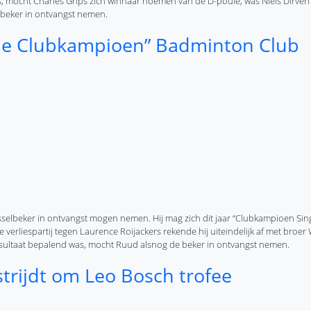
mes, mocht Charles Grips zich winnaar noemen van de D-poule, was Niels Dirve
 beker in ontvangst nemen.
nton Club Lieshout
ngle Clubkampioen” Badminton Club
sselbeker in ontvangst mogen nemen. Hij mag zich dit jaar “Clubkampioen Sing
erliespartij tegen Laurence Roijackers rekende hij uiteindelijk af met broer
 resultaat bepalend was, mocht Ruud alsnog de beker in ontvangst nemen.
minton Club Lieshout
trijdt om Leo Bosch trofee