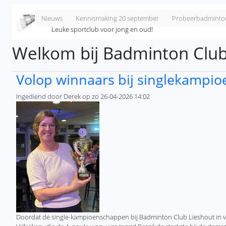
Overslaan en naar de inhoud gaan
Badminton Club Lieshout
Nieuws
Kennismaking 20 september
Probeerbadminto
Leuke sportclub voor jong en oud!
Welkom bij Badminton Club
Volop winnaars bij singlekampi
Ingediend door
Derek
op
zo 26-04-2026 14:02
Doordat de single-kampioenschappen bij Badminton Club Lieshout in ve