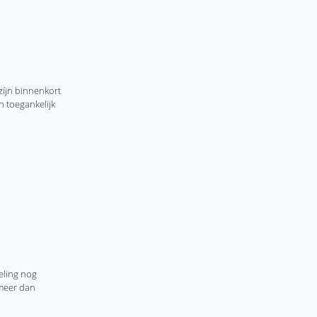
zíjn binnenkort
 toegankelijk
eling nog
 meer dan