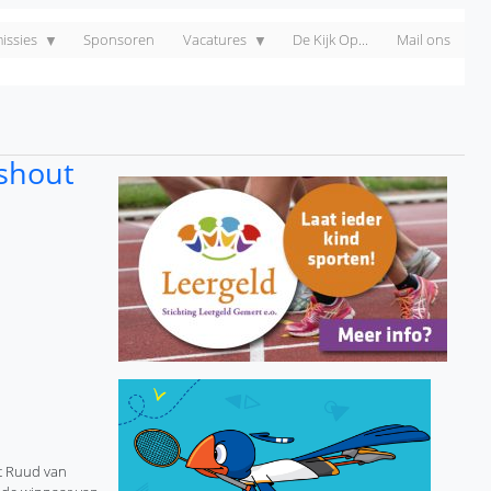
ssies
Sponsoren
Vacatures
De Kijk Op...
Mail ons
eshout
st Ruud van