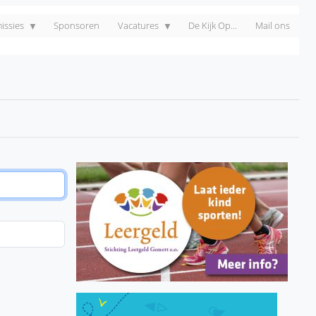
ssies
Sponsoren
Vacatures
De Kijk Op...
Mail ons