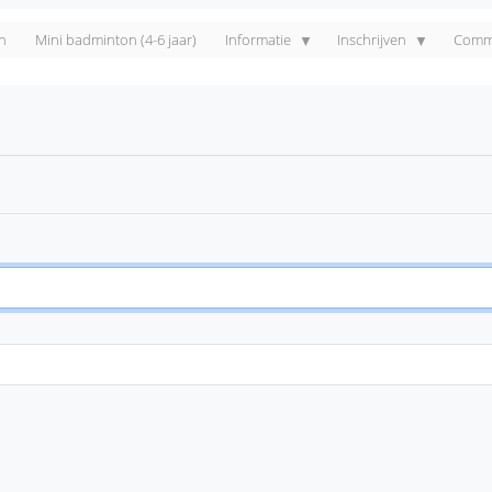
n
Mini badminton (4-6 jaar)
Informatie
Inschrijven
Commi