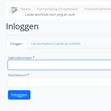
Overslaan en naar de inhoud gaan
Badminton Club Lieshout
Nieuws
Kennismaking 20 september
Probeerbadminto
Leuke sportclub voor jong en oud!
Inloggen
Primaire tabs
(actieve tabblad)
Inloggen
Uw wachtwoord opnieuw instellen
Gebruikersnaam
Wachtwoord